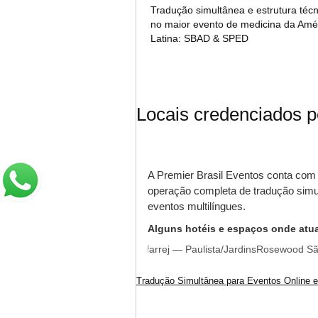
Tradução simultânea e estrutura técn
no maior evento de medicina da Amé
Latina: SBAD & SPED
Locais credenciados p
A Premier Brasil Eventos conta com
operação completa de tradução simul
eventos multilíngues.
Alguns hotéis e espaços onde atu
 Unique — Jardins
Tivoli Mofarrej — Paulista/Jardins
Rosewood São Paul
Tradução Simultânea para Eventos Online e 