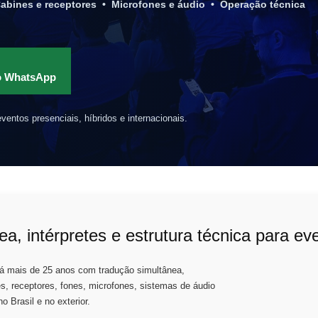
Cabines e receptores • Microfones e áudio • Operação técnica
lo WhatsApp
ventos presenciais, híbridos e internacionais.
a, intérpretes e estrutura técnica para ev
á mais de 25 anos com tradução simultânea,
es, receptores, fones, microfones, sistemas de áudio
o Brasil e no exterior.