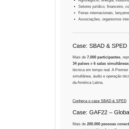
Agronegócio, energia, indústri
Setores jurídico, financeiro, co
Feiras internacionais, lançam
Associações, organismos inte
Case: SBAD & SPED
Mais de
7.000 participantes
, rep
34 países
e
6 salas simultâneas
técnica em tempo real. A Premier 
simultânea, áudio e operação té
da América Latina.
Conheça o case SBAD & SPED
Case: GAF22 – Globa
Mais de
200.000 pessoas conec