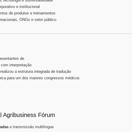
a, tecnologia e sustentabilidade
rporativo e institucional
entos de produtos e treinamentos
rnacionais, ONGs e setor público
resentantes de
com interpretação
realizou a estrutura integrada de tradução
cnica para um dos maiores congressos médicos
l Agribusiness Fórum
tadas
e transmissão multilíngue