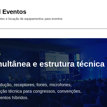
Jump to Navigation
l Eventos
etes e locação de equipamentos para eventos
S
ultânea e estrutura técnica
adução, receptores, fones, microfones,
ação técnica para congressos, convenções,
entos híbridos.