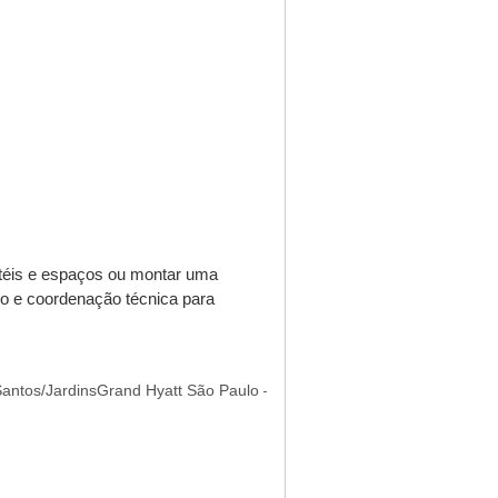
otéis e espaços ou montar uma
io e coordenação técnica para
/Jardins
Grand Hyatt São Paulo — Berrini
Hilton Morumbi — Brooklin/N